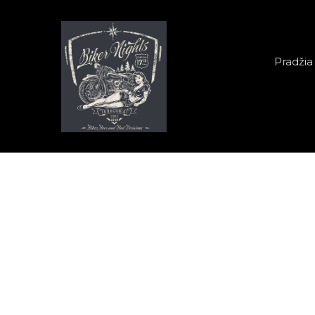
Pereiti į pagrindinį turinį
Pagrindinė navig
Pradžia