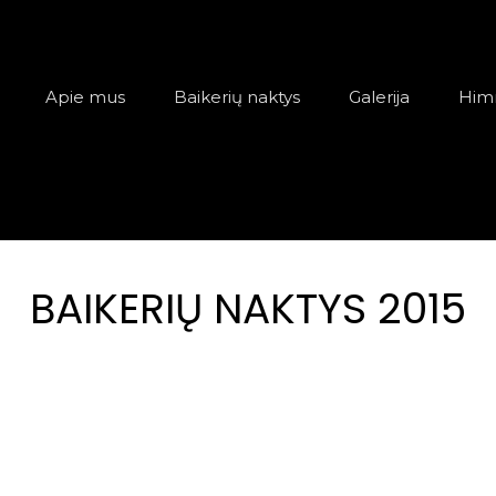
acija
Apie mus
Baikerių naktys
Galerija
Him
BAIKERIŲ NAKTYS 2015