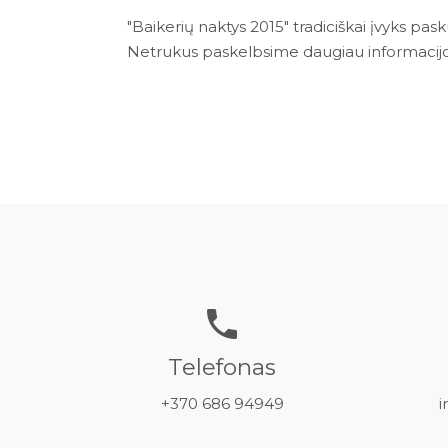
"Baikerių naktys 2015" tradiciškai įvyks pas
Netrukus paskelbsime daugiau informacijo
Telefonas
+370 686 94949
i