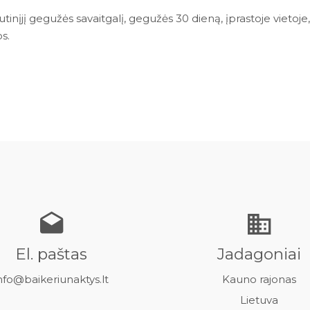
kutinįjį gegužės savaitgalį, gegužės 30 dieną, įprastoje vietoj
s.
El. paštas
Jadagoniai
nfo@baikeriunaktys.lt
Kauno rajonas
Lietuva