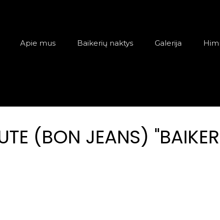
acija
Apie mus
Baikerių naktys
Galerija
Him
UTE (BON JEANS) "BAIKER