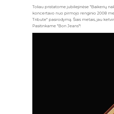
Toliau pristatome jubiliejinėse "Baikerių n
koncertavo nuo pirmojo renginio 2008 meta
Tribute" pasirodymą. Šiais metais, jau ketvir
Pasitinkame "Bon Jeans"!