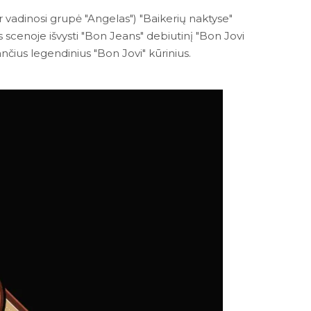
r vadinosi grupė "Angelas") "Baikerių naktyse"
cenoje išvysti "Bon Jeans" debiutinį "Bon Jovi
kančius legendinius "Bon Jovi" kūrinius.