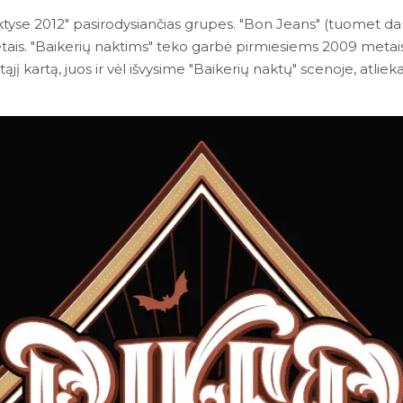
aktyse 2012" pasirodysiančias grupes. "Bon Jeans" (tuomet da
is. "Baikerių naktims" teko garbė pirmiesiems 2009 metais s
tąjį kartą, juos ir vėl išvysime "Baikerių naktų" scenoje, atlie