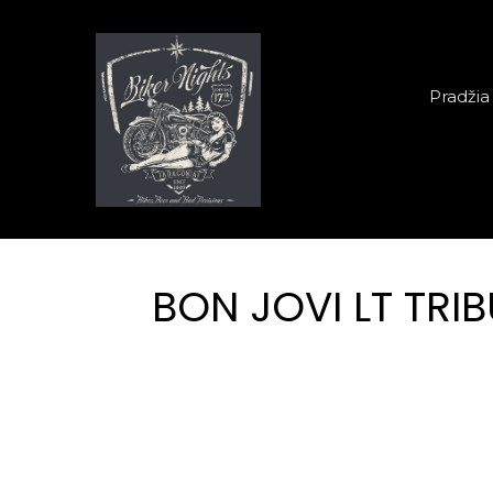
Pereiti į pagrindinį turinį
Pagrindinė navig
Pradžia
BON JOVI LT TRIB